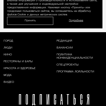
анализа информации о производительности и использовании сайта,
а также для улучшения и индивидуальной настройки
предоставления информации. Нажимая кнопку «Принять» или
продолжая пользоваться сайтом, вы соглашаетесь на обработку
файлов Cookie и данных метрических систем.
Принять
Подробнее
ГОРОД
РЕДАКЦИЯ
ЛЮДИ
ВАКАНСИИ
КИНО
ПОЛИТИКА
КОНФИДЕНЦИАЛЬНОСТИ
РЕСТОРАНЫ И БАРЫ
СПЕЦПРОЕКТЫ
КРАСОТА И ЗДОРОВЬЕ
ПРОГРАММА ЛОЯЛЬНОСТИ
МОДА
ВИДЕО
ПОДПИСАТЬСЯ