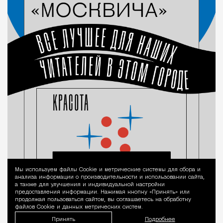
Мы используем файлы Сookie и метрические системы для сбора и
Уведомление 
анализа информации о производительности и использовании сайта,
а также для улучшения и индивидуальной настройки
предоставления информации. Нажимая кнопку «Принять» или
продолжая пользоваться сайтом, вы соглашаетесь на обработку
файлов Cookie и данных метрических систем.
Принять
Подробнее