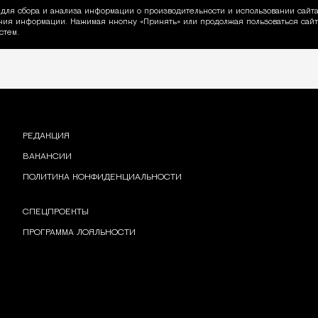
для сбора и анализа информации о производительности и использовании сайта
ия информации. Нажимая кнопку «Принять» или продолжая пользоваться сайто
пользовании Cookie
стем.
РЕДАКЦИЯ
ВАКАНСИИ
ПОЛИТИКА КОНФИДЕНЦИАЛЬНОСТИ
СПЕЦПРОЕКТЫ
ПРОГРАММА ЛОЯЛЬНОСТИ