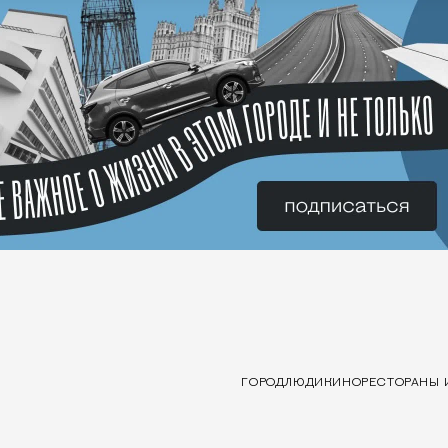
ГОРОД
ЛЮДИ
КИНО
РЕСТОРАНЫ 