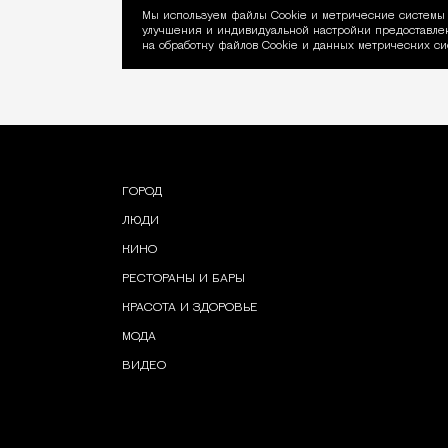
Мы используем файлы Сookie и метрические системы 
улучшения и индивидуальной настройки предоставлен
Уведомление об ис
на обработку файлов Cookie и данных метрических си
ГОРОД
ЛЮДИ
КИНО
РЕСТОРАНЫ И БАРЫ
КРАСОТА И ЗДОРОВЬЕ
МОДА
ВИДЕО