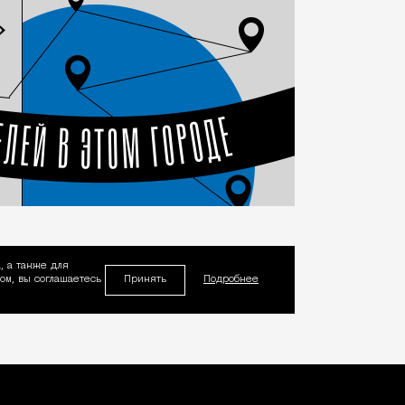
, а также для
Принять
м, вы соглашаетесь
Подробнее