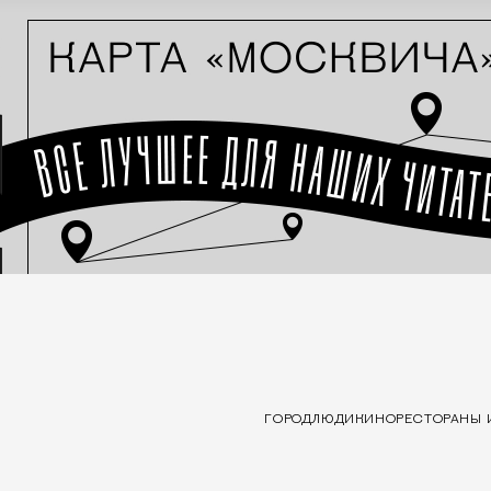
ГОРОД
ЛЮДИ
КИНО
РЕСТОРАНЫ 