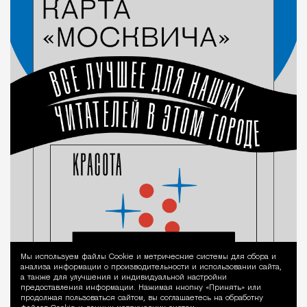
Мы используем файлы Сookie и метрические системы для сбора и
Уведомление 
анализа информации о производительности и использовании сайта,
а также для улучшения и индивидуальной настройки
предоставления информации. Нажимая кнопку «Принять» или
продолжая пользоваться сайтом, вы соглашаетесь на обработку