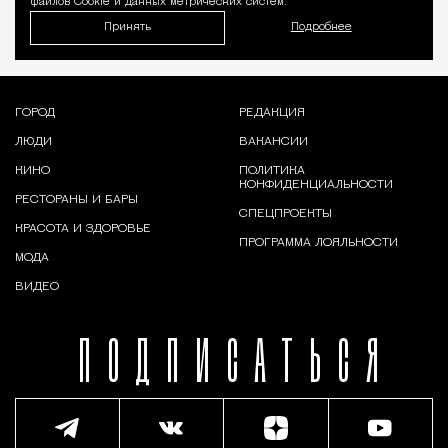
файлов Cookie и данных метрических систем.
Принять
Подробнее
ГОРОД
РЕДАКЦИЯ
ЛЮДИ
ВАКАНСИИ
КИНО
ПОЛИТИКА
КОНФИДЕНЦИАЛЬНОСТИ
РЕСТОРАНЫ И БАРЫ
СПЕЦПРОЕКТЫ
КРАСОТА И ЗДОРОВЬЕ
ПРОГРАММА ЛОЯЛЬНОСТИ
МОДА
ВИДЕО
ПОДПИСАТЬСЯ