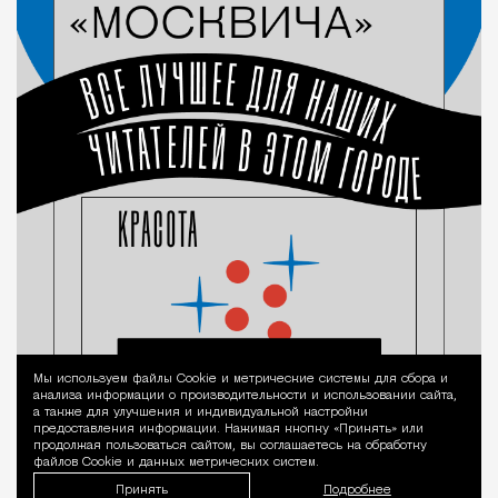
Мы используем файлы Сookie и метрические системы для сбора и
Уведомление 
анализа информации о производительности и использовании сайта,
а также для улучшения и индивидуальной настройки
предоставления информации. Нажимая кнопку «Принять» или
продолжая пользоваться сайтом, вы соглашаетесь на обработку
файлов Cookie и данных метрических систем.
Принять
Подробнее