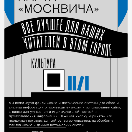
Мы используем файлы Сookie и метрические системы для сбора и
Уведомление 
анализа информации о производительности и использовании сайта,
а также для улучшения и индивидуальной настройки
предоставления информации. Нажимая кнопку «Принять» или
продолжая пользоваться сайтом, вы соглашаетесь на обработку
файлов Cookie и данных метрических систем.