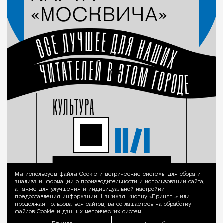
Мы используем файлы Сookie и метрические системы для сбора и
Уведомление 
анализа информации о производительности и использовании сайта,
а также для улучшения и индивидуальной настройки
предоставления информации. Нажимая кнопку «Принять» или
продолжая пользоваться сайтом, вы соглашаетесь на обработку
файлов Cookie и данных метрических систем.