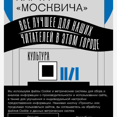
Мы используем файлы Сookie и метрические системы для сбора и
Уведомление 
анализа информации о производительности и использовании сайта,
а также для улучшения и индивидуальной настройки
предоставления информации. Нажимая кнопку «Принять» или
продолжая пользоваться сайтом, вы соглашаетесь на обработку
файлов Cookie и данных метрических систем.