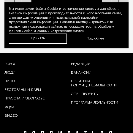
Мы используем файлы Сookie и метрические системы для сбора и
Уведомление 
анализа информации о производительности и использовании сайта,
а также для улучшения и индивидуальной настройки
предоставления информации. Нажимая кнопку «Принять» или
продолжая пользоваться сайтом, вы соглашаетесь на обработку
файлов Cookie и данных метрических систем.
Принять
Подробнее
ГОРОД
РЕДАКЦИЯ
ЛЮДИ
ВАКАНСИИ
КИНО
ПОЛИТИКА
КОНФИДЕНЦИАЛЬНОСТИ
РЕСТОРАНЫ И БАРЫ
СПЕЦПРОЕКТЫ
КРАСОТА И ЗДОРОВЬЕ
ПРОГРАММА ЛОЯЛЬНОСТИ
МОДА
ВИДЕО