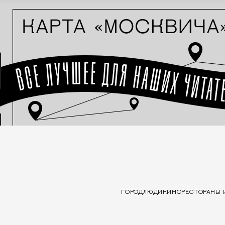
ГОРОД
ЛЮДИ
КИНО
РЕСТОРАНЫ 