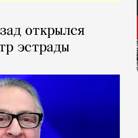
азад открылся
тр эстрады