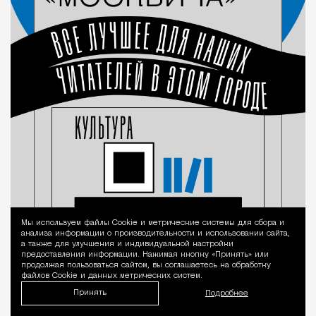
Мы используем файлы Сookie и метрические системы для сбора и
Уведомление 
анализа информации о производительности и использовании сайта,
а также для улучшения и индивидуальной настройки
предоставления информации. Нажимая кнопку «Принять» или
продолжая пользоваться сайтом, вы соглашаетесь на обработку
файлов Cookie и данных метрических систем.
Принять
Подробнее