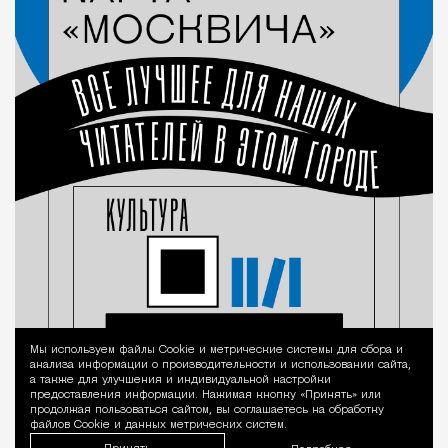
Мы используем файлы Сookie и метрические системы для сбора и
Уведомление 
анализа информации о производительности и использовании сайта,
а также для улучшения и индивидуальной настройки
предоставления информации. Нажимая кнопку «Принять» или
продолжая пользоваться сайтом, вы соглашаетесь на обработку
файлов Cookie и данных метрических систем.