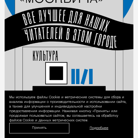
Мы используем файлы Сookie и метрические системы для сбора и
Уведомление 
анализа информации о производительности и использовании сайта,
а также для улучшения и индивидуальной настройки
предоставления информации. Нажимая кнопку «Принять» или
продолжая пользоваться сайтом, вы соглашаетесь на обработку
файлов Cookie и данных метрических систем.
Принять
Подробнее