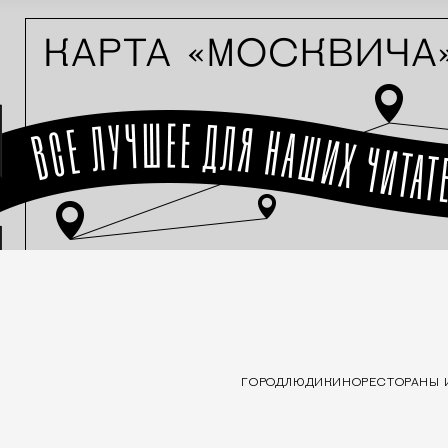
ГОРОД
ЛЮДИ
КИНО
РЕСТОРАНЫ 