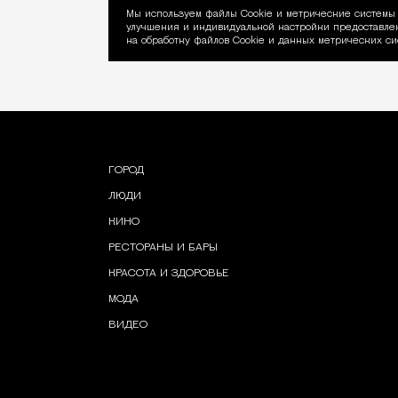
Мы используем файлы Сookie и метрические системы 
улучшения и индивидуальной настройки предоставлен
Уведомление об ис
на обработку файлов Cookie и данных метрических си
ГОРОД
ЛЮДИ
КИНО
РЕСТОРАНЫ И БАРЫ
КРАСОТА И ЗДОРОВЬЕ
МОДА
ВИДЕО