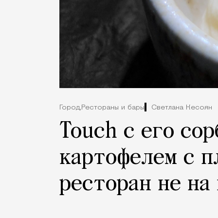
Город,
Рестораны и бары
Светлана Кесоян
Touch с его со
картофелем с п
ресторан не на