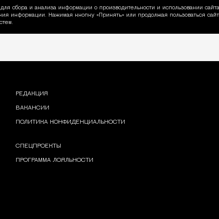
для сбора и анализа информации о производительности и использовании сайта
ия информации. Нажимая кнопку «Принять» или продолжая пользоваться сайто
пользовании Cookie
стем.
РЕДАКЦИЯ
ВАКАНСИИ
ПОЛИТИКА КОНФИДЕНЦИАЛЬНОСТИ
СПЕЦПРОЕКТЫ
ПРОГРАММА ЛОЯЛЬНОСТИ