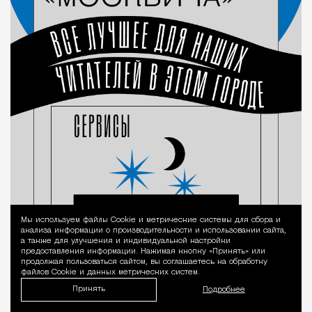
Мы используем файлы Сookie и метрические системы для сбора и
Уведомление 
анализа информации о производительности и использовании сайта,
а также для улучшения и индивидуальной настройки
предоставления информации. Нажимая кнопку «Принять» или
продолжая пользоваться сайтом, вы соглашаетесь на обработку
файлов Cookie и данных метрических систем.
Принять
Подробнее