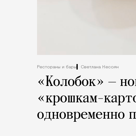
Рестораны и бары
Светлана Кесоян
«Колобок» — но
«крошкам-карто
одновременно 