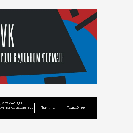
, а также для
Принять
м, вы соглашаетесь
Подробнее