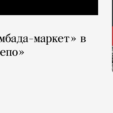
мбада-маркет» в
Депо»