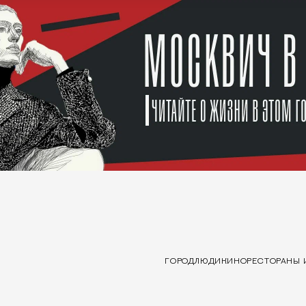
ГОРОД
ЛЮДИ
КИНО
РЕСТОРАНЫ 