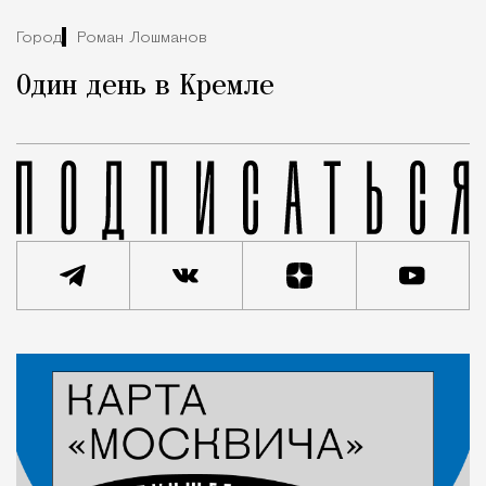
Город
Роман Лошманов
Один день в Кремле