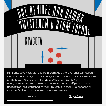
Мы используем файлы Сookie и метрические системы для сбора и
Уведомление 
анализа информации о производительности и использовании сайта,
а также для улучшения и индивидуальной настройки
предоставления информации. Нажимая кнопку «Принять» или
продолжая пользоваться сайтом, вы соглашаетесь на обработку
файлов Cookie и данных метрических систем.
Принять
Подробнее