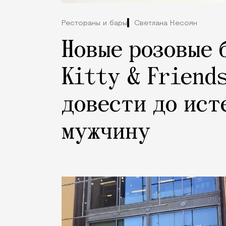
Рестораны и бары
Светлана Кесоян
Новые розовые 
Kitty & Friend
довести до ист
мужчину