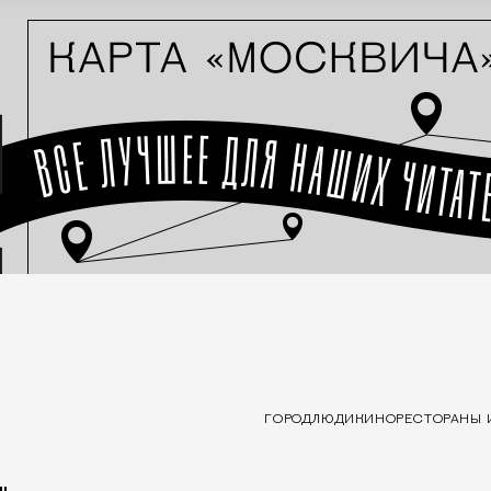
ГОРОД
ЛЮДИ
КИНО
РЕСТОРАНЫ 