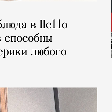
блюда в Hello
s способны
ерики любого