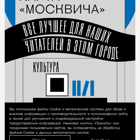
Мы используем файлы Сookie и метрические системы для сбора и
Уведомление 
анализа информации о производительности и использовании сайта,
а также для улучшения и индивидуальной настройки
предоставления информации. Нажимая кнопку «Принять» или
продолжая пользоваться сайтом, вы соглашаетесь на обработку
файлов Cookie и данных метрических систем.