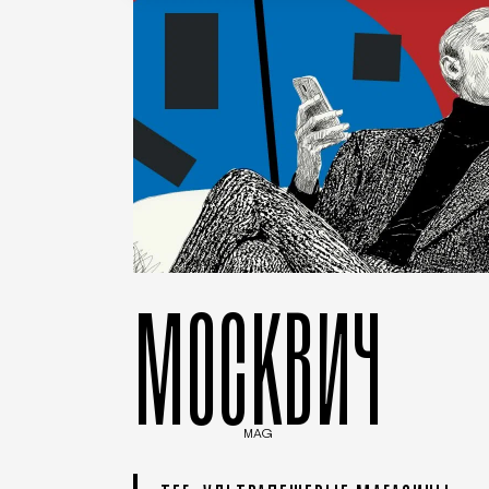
МОСКВИЧ
MAG