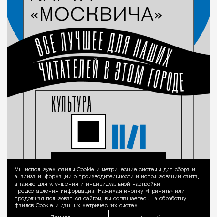
Мы используем файлы Сookie и метрические системы для сбора и
Уведомление 
анализа информации о производительности и использовании сайта,
а также для улучшения и индивидуальной настройки
предоставления информации. Нажимая кнопку «Принять» или
продолжая пользоваться сайтом, вы соглашаетесь на обработку
файлов Cookie и данных метрических систем.