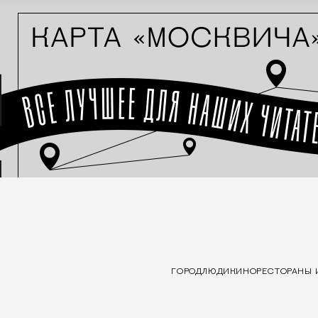
ГОРОД
ЛЮДИ
КИНО
РЕСТОРАНЫ 