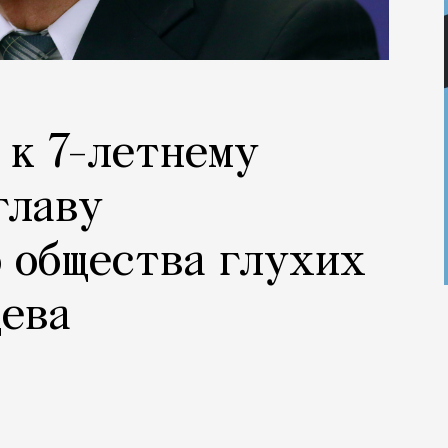
 к 7-летнему
главу
 общества глухих
дева