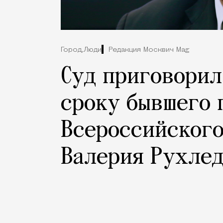
Город,
Люди
Редакция Москвич Mag
Суд приговорил
сроку бывшего 
Всероссийского
Валерия Рухле