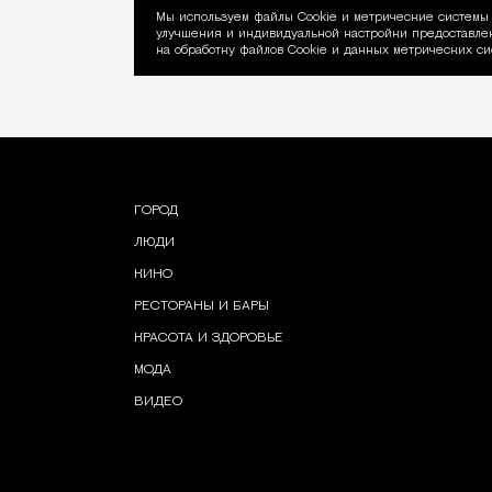
Мы используем файлы Сookie и метрические системы 
улучшения и индивидуальной настройки предоставлен
Уведомление об ис
на обработку файлов Cookie и данных метрических си
ГОРОД
ЛЮДИ
КИНО
РЕСТОРАНЫ И БАРЫ
КРАСОТА И ЗДОРОВЬЕ
МОДА
ВИДЕО