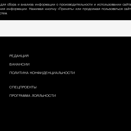
для сбора и анализа информации о производительности и использовании сайта
ия информации. Нажимая кнопку «Принять» или продолжая пользоваться сайто
пользовании Cookie
стем.
РЕДАКЦИЯ
ВАКАНСИИ
ПОЛИТИКА КОНФИДЕНЦИАЛЬНОСТИ
СПЕЦПРОЕКТЫ
ПРОГРАММА ЛОЯЛЬНОСТИ