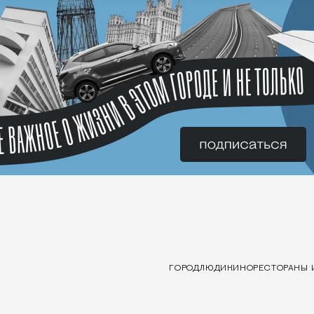
ГОРОД
ЛЮДИ
КИНО
РЕСТОРАНЫ 