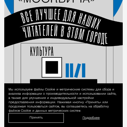
Мы используем файлы Сookie и метрические системы для сбора и
Уведомление 
анализа информации о производительности и использовании сайта,
а также для улучшения и индивидуальной настройки
предоставления информации. Нажимая кнопку «Принять» или
продолжая пользоваться сайтом, вы соглашаетесь на обработку
файлов Cookie и данных метрических систем.
Принять
Подробнее