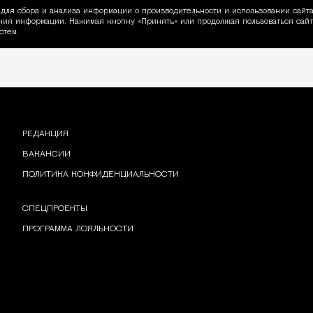
для сбора и анализа информации о производительности и использовании сайта
ия информации. Нажимая кнопку «Принять» или продолжая пользоваться сайто
пользовании Cookie
стем.
РЕДАКЦИЯ
ВАКАНСИИ
ПОЛИТИКА КОНФИДЕНЦИАЛЬНОСТИ
СПЕЦПРОЕКТЫ
ПРОГРАММА ЛОЯЛЬНОСТИ