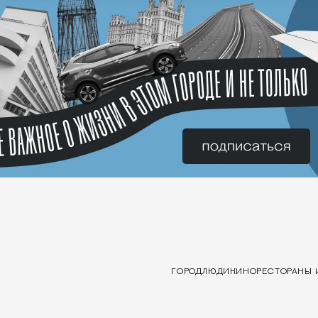
ГОРОД
ЛЮДИ
КИНО
РЕСТОРАНЫ 