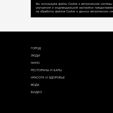
Мы используем файлы Сookie и метрические системы 
улучшения и индивидуальной настройки предоставлен
Уведомление об ис
на обработку файлов Cookie и данных метрических си
ГОРОД
ЛЮДИ
КИНО
РЕСТОРАНЫ И БАРЫ
КРАСОТА И ЗДОРОВЬЕ
МОДА
ВИДЕО