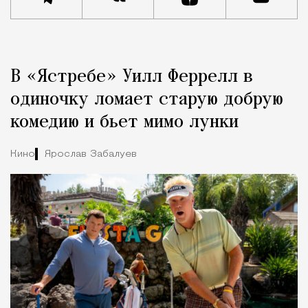
Реклама
Редакция Москвич Mag
В «Ястребе» Уилл Феррелл в
Город
одиночку ломает старую добрую
комедию и бьет мимо лунки
Кино
Ярослав Забалуев