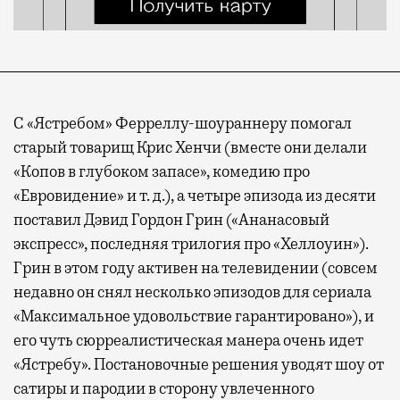
С «Ястребом» Ферреллу-шоураннеру помогал
старый товарищ Крис Хенчи (вместе они делали
«Копов в глубоком запасе», комедию про
«Евровидение» и т. д.), а четыре эпизода из десяти
поставил Дэвид Гордон Грин («Ананасовый
экспресс», последняя трилогия про «Хеллоуин»).
Грин в этом году активен на телевидении (совсем
недавно он снял несколько эпизодов для сериала
«Максимальное удовольствие гарантировано»), и
его чуть сюрреалистическая манера очень идет
«Ястребу». Постановочные решения уводят шоу от
сатиры и пародии в сторону увлеченного