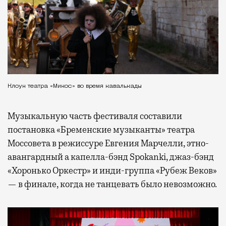
Клоун театра «Микос» во время кавалькады
Музыкальную часть фестиваля составили
постановка «Бременские музыканты» театра
Моссовета в режиссуре Евгения Марчелли, этно-
авангардный а капелла-бэнд Spokanki, джаз-бэнд
«Хоронько Оркестр» и инди-группа «Рубеж Веков»
— в финале, когда не танцевать было невозможно.