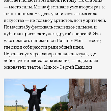
мечтает попасть в Авиньон. Потому что Старица
— место силы. Мы на фестивале уже второй раз, и
точно понимаем: здесь усиливается сама сила
искусства — не только у артистов, но и у зрителей.
По масштабу фестиваль стал вдвое сильнее, и
публика приезжает уже с другой энергией. Это
уже немного напоминает Burning Man — место,
где люди собираются ради общей идеи.
Перешагнув через забор, попадаешь туда, где
действуют иные законы жизни», — поделился
основатель театра «Микос» Сергей Давыдов.