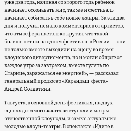
уже два года, начиная со второго года ребенок
начинает осознавать мир, так же и фестиваль
начинает собирать в себе новые жанры. За эти два
дня я получил немало комментариев от артистов,
что атмосфера настолько крутая, что такой
больше нет ни на одном фестивале в России — они
не только вместе выходили на сцену во время
клоунского дивертисмента, но и могли общаться
каждое утро за завтраком, вместе гулять по
Старице, заряжаться ее энергией», — рассказал
генеральный продюсер «Карандаш-феста»
Андрей Солдаткин.
1 августа, в основной день фестиваля, на двух
сценах до самого заката выступали и мэтры
отечественной клоунады, и самые актуальные
молодые клоун-театры. В спектакле «Идите в