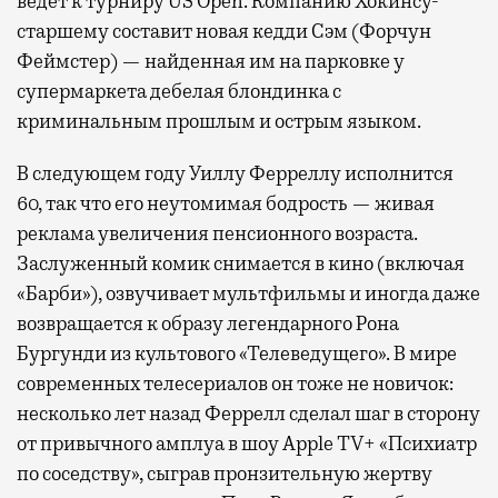
ведет к турниру US Open. Компанию Хокинсу-
старшему составит новая кедди Сэм (Форчун
Феймстер) — найденная им на парковке у
супермаркета дебелая блондинка с
криминальным прошлым и острым языком.
В следующем году Уиллу Ферреллу исполнится
60, так что его неутомимая бодрость — живая
реклама увеличения пенсионного возраста.
Заслуженный комик снимается в кино (включая
«Барби»), озвучивает мультфильмы и иногда даже
возвращается к образу легендарного Рона
Бургунди из культового «Телеведущего». В мире
современных телесериалов он тоже не новичок:
несколько лет назад Феррелл сделал шаг в сторону
от привычного амплуа в шоу Apple TV+ «Психиатр
по соседству», сыграв пронзительную жертву