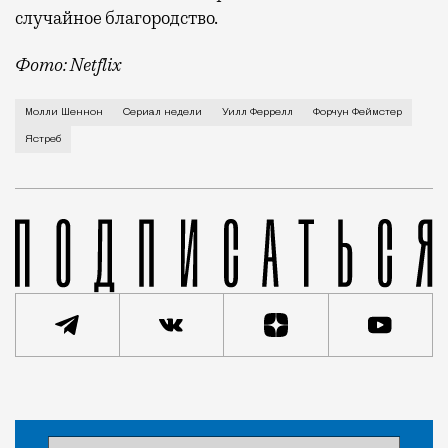
случайное благородство.
Фото: Netflix
Когда-то Лонни Хокинс (Уилл Феррелл) был звездой 
Молли Шеннон
Сериал недели
Уилл Феррелл
Форчун Феймстер
Ястреб
Статья
Ярослав Забалуев
Кино