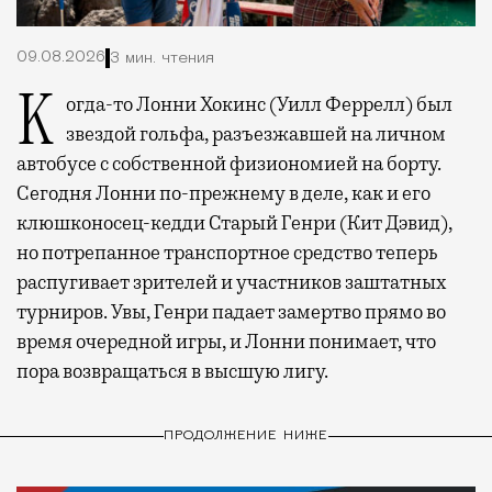
09.08.2026
3 мин. чтения
Когда-то Лонни Хокинс (Уилл Феррелл) был
звездой гольфа, разъезжавшей на личном
автобусе с собственной физиономией на борту.
Сегодня Лонни по-прежнему в деле, как и его
клюшконосец-кедди Старый Генри (Кит Дэвид),
но потрепанное транспортное средство теперь
распугивает зрителей и участников заштатных
турниров. Увы, Генри падает замертво прямо во
время очередной игры, и Лонни понимает, что
пора возвращаться в высшую лигу.
ПРОДОЛЖЕНИЕ НИЖЕ