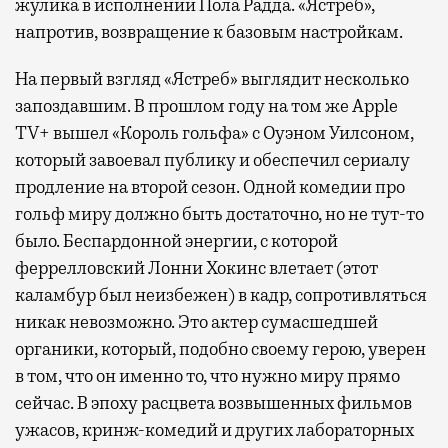
жулика в исполнении Пола Радда. «Ястреб»,
напротив, возвращение к базовым настройкам.
На первый взгляд «Ястреб» выглядит несколько
запоздавшим. В прошлом году на том же Apple
TV+ вышел «Король гольфа» с Оуэном Уилсоном,
который завоевал публику и обеспечил сериалу
продление на второй сезон. Одной комедии про
гольф миру должно быть достаточно, но не тут-то
было. Беспардонной энергии, с которой
феррелловский Лонни Хокинс влетает (этот
каламбур был неизбежен) в кадр, сопротивляться
никак невозможно. Это актер сумасшедшей
органики, который, подобно своему герою, уверен
в том, что он именно то, что нужно миру прямо
сейчас. В эпоху расцвета возвышенных фильмов
ужасов, кринж-комедий и других лабораторных