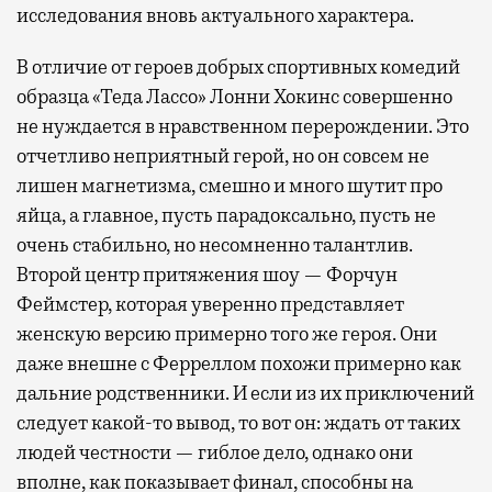
исследования вновь актуального характера.
В отличие от героев добрых спортивных комедий
образца «Теда Лассо» Лонни Хокинс совершенно
не нуждается в нравственном перерождении. Это
отчетливо неприятный герой, но он совсем не
лишен магнетизма, смешно и много шутит про
яйца, а главное, пусть парадоксально, пусть не
очень стабильно, но несомненно талантлив.
Второй центр притяжения шоу — Форчун
Феймстер, которая уверенно представляет
женскую версию примерно того же героя. Они
даже внешне с Ферреллом похожи примерно как
дальние родственники. И если из их приключений
следует какой-то вывод, то вот он: ждать от таких
людей честности — гиблое дело, однако они
вполне, как показывает финал, способны на