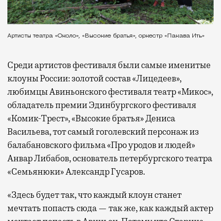
Артисты театра «Около», «Высокие братья», оркестр «Пакава Ить»
Среди артистов фестиваля были самые именитые
клоуны России: золотой состав «Лицедеев»,
любимцы Авиньонского фестиваля театр «Микос»,
обладатель премии Эдинбургского фестиваля
«Комик-Трест», «Высокие братья» Дениса
Васильева, тот самый гоголевский персонаж из
балабановского фильма «Про уродов и людей»
Анвар Либабов, основатель петербургского театра
«Семьянюки» Александр Гусаров.
«Здесь будет так, что каждый клоун станет
мечтать попасть сюда — так же, как каждый актер