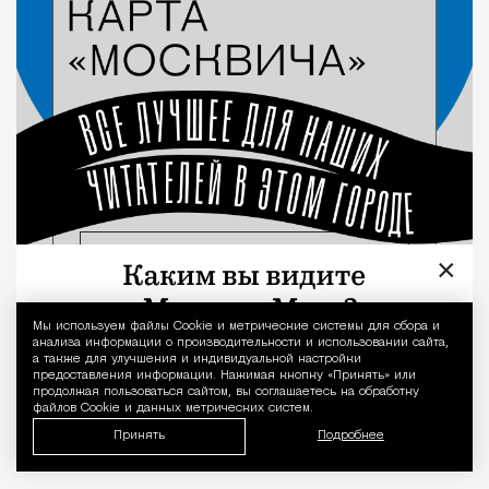
×
Мы используем файлы Сookie и метрические системы для сбора и
Уведомление 
анализа информации о производительности и использовании сайта,
а также для улучшения и индивидуальной настройки
предоставления информации. Нажимая кнопку «Принять» или
продолжая пользоваться сайтом, вы соглашаетесь на обработку
файлов Cookie и данных метрических систем.
Принять
Подробнее