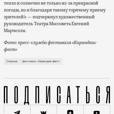
тепло и солнечно не только из-за прекрасной
погоды, но и благодаря такому горячему приему
зрителей!» — подчеркнул художественный
руководитель Театра Моссовета Евгений
Марчелли.
Фото: пресс-служба фестиваля «Карандаш-
фест»
В минувший уикенд маленькая Старица в Тверской об
Старица
фестиваль «Карандаш-фест»