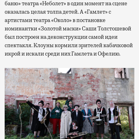
баню» театра «Неболет» в один момент на сцене
оказалась целая толпа детей. А «Гамлет» с
артистами театра «Около» в постановке
номинантки «Золотой маски» Саши Толстошевой
был построен на деконструкции самой идеи
спектакля. Клоуны кормили зрителей кабачковой
икрой и искали среди них Гамлета и Офелию.