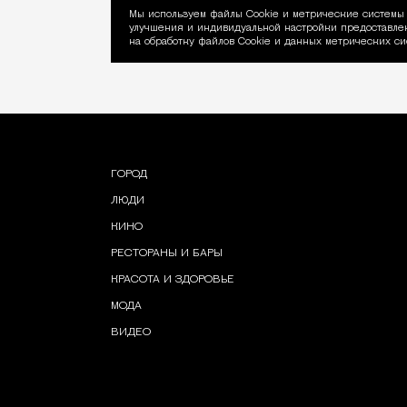
Мы используем файлы Сookie и метрические системы 
улучшения и индивидуальной настройки предоставлен
Уведомление об ис
на обработку файлов Cookie и данных метрических си
ГОРОД
ЛЮДИ
КИНО
РЕСТОРАНЫ И БАРЫ
КРАСОТА И ЗДОРОВЬЕ
МОДА
ВИДЕО