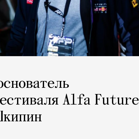
 основатель
естиваля Alfa Future
Шкипин