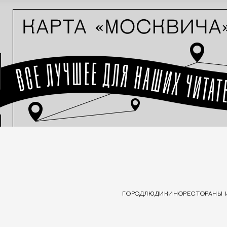
ГОРОД
ЛЮДИ
КИНО
РЕСТОРАНЫ 