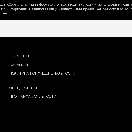
для сбора и анализа информации о производительности и использовании сайта
ия информации. Нажимая кнопку «Принять» или продолжая пользоваться сайто
пользовании Cookie
стем.
РЕДАКЦИЯ
ВАКАНСИИ
ПОЛИТИКА КОНФИДЕНЦИАЛЬНОСТИ
СПЕЦПРОЕКТЫ
ПРОГРАММА ЛОЯЛЬНОСТИ