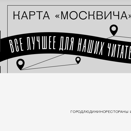
ГОРОД
ЛЮДИ
КИНО
РЕСТОРАНЫ 