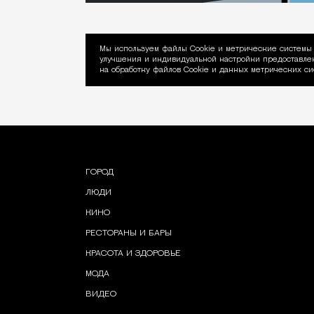
Мы используем файлы Сookie и метрические системы 
улучшения и индивидуальной настройки предоставлен
Уведомление об ис
на обработку файлов Cookie и данных метрических си
ГОРОД
ЛЮДИ
КИНО
РЕСТОРАНЫ И БАРЫ
КРАСОТА И ЗДОРОВЬЕ
МОДА
ВИДЕО