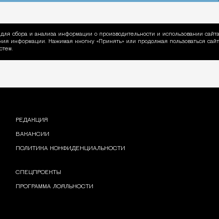
для сбора и анализа информации о производительности и использовании сайта
ия информации. Нажимая кнопку «Принять» или продолжая пользоваться сайто
пользовании Cookie
стем.
РЕДАКЦИЯ
ВАКАНСИИ
ПОЛИТИКА КОНФИДЕНЦИАЛЬНОСТИ
СПЕЦПРОЕКТЫ
ПРОГРАММА ЛОЯЛЬНОСТИ