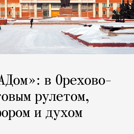
АДом»: в Орехово-
говым рулетом,
ором и духом