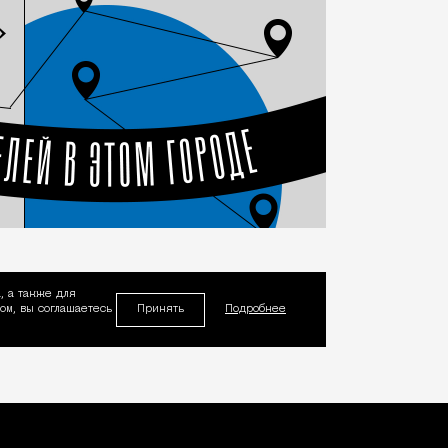
, а также для
Принять
м, вы соглашаетесь
Подробнее