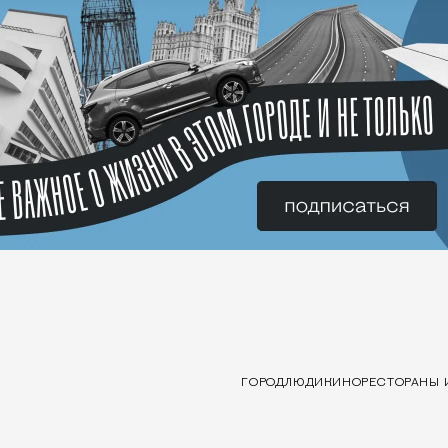
ГОРОД
ЛЮДИ
КИНО
РЕСТОРАНЫ 