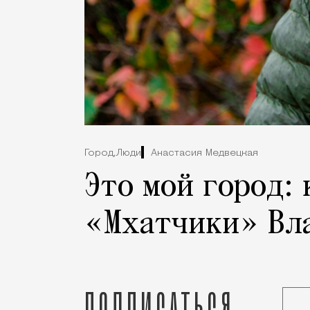
Город,
Люди
Анастасия Медвецкая
Это мой город:
«Мхатчики» Вл
Подписаться