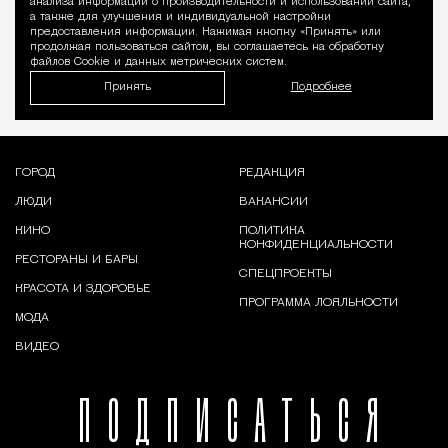
анализа информации о производительности и использовании сайта,
а также для улучшения и индивидуальной настройки
предоставления информации. Нажимая кнопку «Принять» или
продолжая пользоваться сайтом, вы соглашаетесь на обработку
файлов Cookie и данных метрических систем.
Принять
Подробнее
ГОРОД
РЕДАКЦИЯ
ЛЮДИ
ВАКАНСИИ
КИНО
ПОЛИТИКА
КОНФИДЕНЦИАЛЬНОСТИ
РЕСТОРАНЫ И БАРЫ
СПЕЦПРОЕКТЫ
КРАСОТА И ЗДОРОВЬЕ
ПРОГРАММА ЛОЯЛЬНОСТИ
МОДА
ВИДЕО
ПОДПИСАТЬСЯ