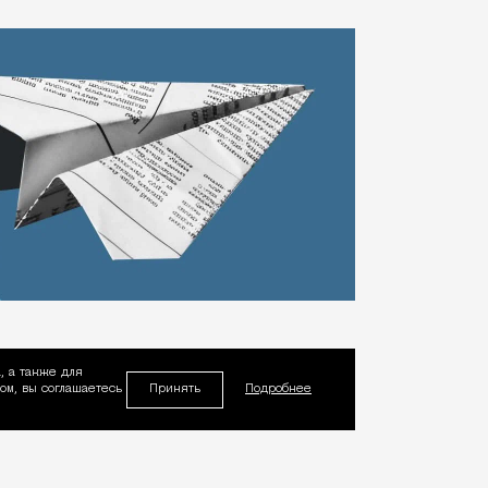
, а также для
Принять
м, вы соглашаетесь
Подробнее