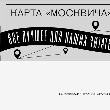
ГОРОД
ЛЮДИ
КИНО
РЕСТОРАНЫ 