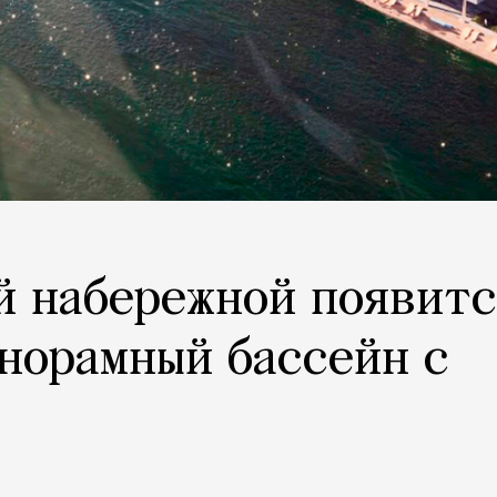
й набережной появит
норамный бассейн с