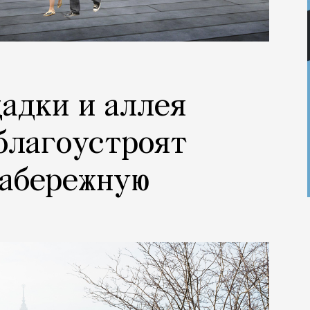
адки и аллея
 благоустроят
набережную