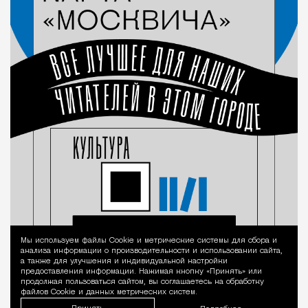
Мы используем файлы Сookie и метрические системы для сбора и
Уведомление 
анализа информации о производительности и использовании сайта,
а также для улучшения и индивидуальной настройки
предоставления информации. Нажимая кнопку «Принять» или
продолжая пользоваться сайтом, вы соглашаетесь на обработку
файлов Cookie и данных метрических систем.