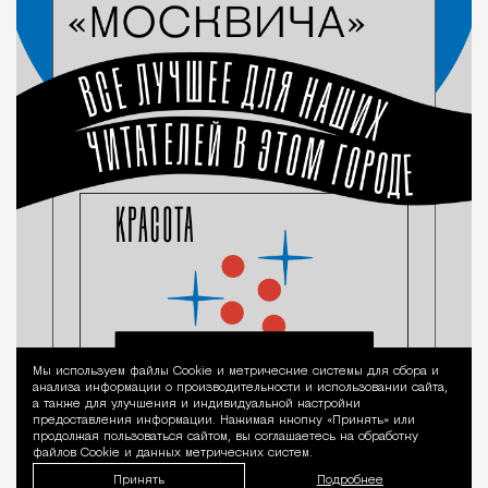
Мы используем файлы Сookie и метрические системы для сбора и
Уведомление 
анализа информации о производительности и использовании сайта,
а также для улучшения и индивидуальной настройки
предоставления информации. Нажимая кнопку «Принять» или
продолжая пользоваться сайтом, вы соглашаетесь на обработку
файлов Cookie и данных метрических систем.
Принять
Подробнее