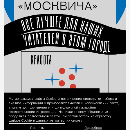
Мы используем файлы Сookie и метрические системы для сбора и
Уведомление 
анализа информации о производительности и использовании сайта,
а также для улучшения и индивидуальной настройки
предоставления информации. Нажимая кнопку «Принять» или
продолжая пользоваться сайтом, вы соглашаетесь на обработку
файлов Cookie и данных метрических систем.
Принять
Подробнее