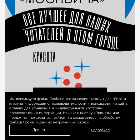
Мы используем файлы Сookie и метрические системы для сбора и
Уведомление 
анализа информации о производительности и использовании сайта,
а также для улучшения и индивидуальной настройки
предоставления информации. Нажимая кнопку «Принять» или
продолжая пользоваться сайтом, вы соглашаетесь на обработку
файлов Cookie и данных метрических систем.
Принять
Подробнее