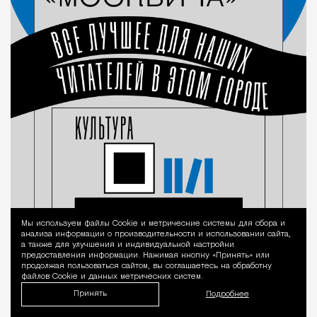
Мы используем файлы Сookie и метрические системы для сбора и
Уведомление 
анализа информации о производительности и использовании сайта,
а также для улучшения и индивидуальной настройки
предоставления информации. Нажимая кнопку «Принять» или
продолжая пользоваться сайтом, вы соглашаетесь на обработку
файлов Cookie и данных метрических систем.
Принять
Подробнее