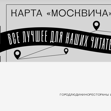
ГОРОД
ЛЮДИ
КИНО
РЕСТОРАНЫ 