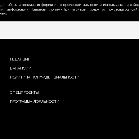
для сбора и анализа информации о производительности и использовании сайта
ия информации. Нажимая кнопку «Принять» или продолжая пользоваться сайто
пользовании Cookie
стем.
РЕДАКЦИЯ
ВАКАНСИИ
ПОЛИТИКА КОНФИДЕНЦИАЛЬНОСТИ
СПЕЦПРОЕКТЫ
ПРОГРАММА ЛОЯЛЬНОСТИ