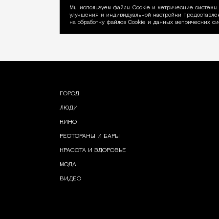
Мы используем файлы Сookie и метрические системы 
улучшения и индивидуальной настройки предоставлен
Уведомление об ис
на обработку файлов Cookie и данных метрических си
ГОРОД
ЛЮДИ
КИНО
РЕСТОРАНЫ И БАРЫ
КРАСОТА И ЗДОРОВЬЕ
МОДА
ВИДЕО