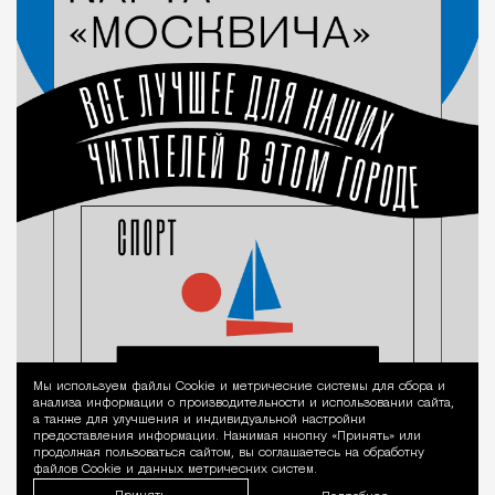
Мы используем файлы Сookie и метрические системы для сбора и
Уведомление 
анализа информации о производительности и использовании сайта,
а также для улучшения и индивидуальной настройки
предоставления информации. Нажимая кнопку «Принять» или
продолжая пользоваться сайтом, вы соглашаетесь на обработку
файлов Cookie и данных метрических систем.