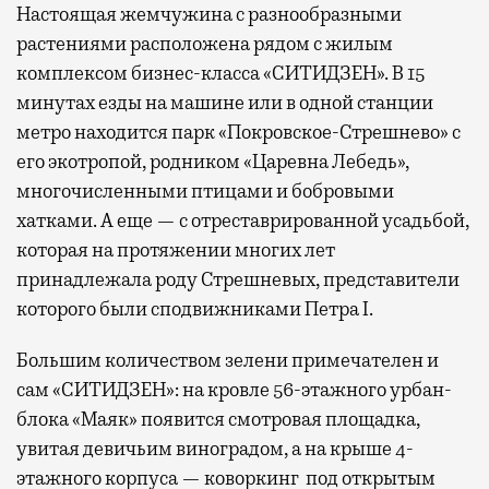
Настоящая жемчужина с разнообразными
растениями расположена рядом с жилым
комплексом бизнес-класса «СИТИДЗЕН». В 15
минутах езды на машине или в одной станции
метро находится парк «Покровское-Стрешнево» с
его экотропой, родником «Царевна Лебедь»,
многочисленными птицами и бобровыми
хатками. А еще — с отреставрированной усадьбой,
которая на протяжении многих лет
принадлежала роду Стрешневых, представители
которого были сподвижниками Петра I.
Большим количеством зелени примечателен и
сам «СИТИДЗЕН»: на кровле 56-этажного урбан-
блока «Маяк» появится смотровая площадка,
увитая девичьим виноградом, а на крыше 4-
этажного корпуса — коворкинг под открытым