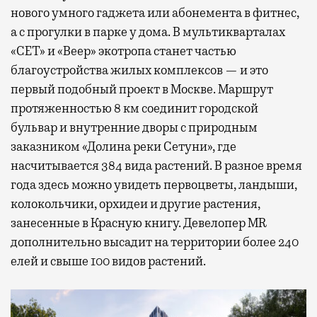
нового умного гаджета или абонемента в фитнес,
а с прогулки в парке у дома. В мультикварталах
«СЕТ» и «Веер» экотропа станет частью
благоустройства жилых комплексов — и это
первый подобный проект в Москве. Маршрут
протяженностью 8 км соединит городской
бульвар и внутренние дворы с природным
заказником «Долина реки Сетуни», где
насчитывается 384 вида растений. В разное время
года здесь можно увидеть первоцветы, ландыши,
колокольчики, орхидеи и другие растения,
занесенные в Красную книгу. Девелопер MR
дополнительно высадит на территории более 240
елей и свыше 100 видов растений.