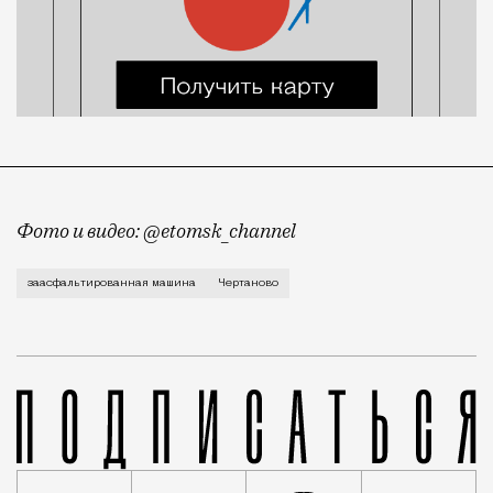
Фото и видео: @etomsk_channel
Удивительно, но многие москвичи встали на сторону
заасфальтированная машина
Чертаново