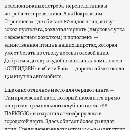
краснокнижных ястреба-перепелятника и
ястреба-тетеревятника. А в «Покровском-
Стрешнево», где обитает 80 видов птиц, живут
сокол пустельга, хохлатая чернеть (нырковая утка
с эффектным хохолком) и поползень —
единственная птица в наших широтах, которая
умеет бегать по стволу дерева головой вниз.
Добраться до парка удобно из жилых комплексов
«СИТИДЗЕН» и «Сити Бэй» — дорога займет около
15 минут на автомобиле.
Еще одно отличное место для бердвотчинга —
Тимирязевский парк, который находится прямо
напротив премиального клубного дома «26
ПАРКВЬЮ» и сохранил атмосферу леса в
городской черте. Здесь обитает более 70 видов
птиц. Среди деревьев возрастом 200–250 лет стоит