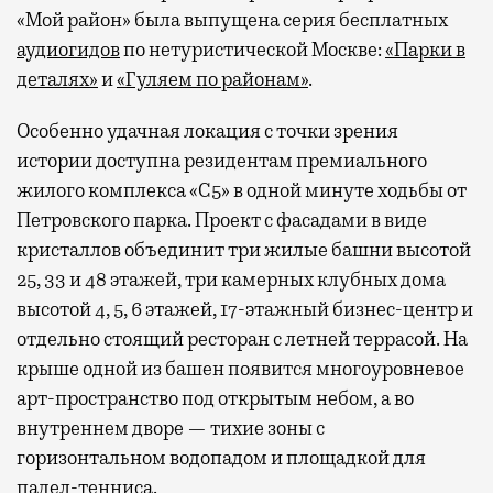
«Мой район» была выпущена серия бесплатных
аудиогидов
по нетуристической Москве:
«Парки в
деталях»
и
«Гуляем по районам»
.
Особенно удачная локация с точки зрения
истории доступна резидентам премиального
жилого комплекса «С5»
в одной минуте ходьбы от
Петровского парка. Проект с фасадами в виде
кристаллов объединит три жилые башни высотой
25, 33 и 48 этажей, три камерных клубных дома
высотой 4, 5, 6 этажей, 17-этажный бизнес-центр и
отдельно стоящий ресторан с летней террасой. На
крыше одной из башен появится многоуровневое
арт-пространство под открытым небом, а во
внутреннем дворе — тихие зоны с
горизонтальном водопадом и площадкой для
падел-тенниса.