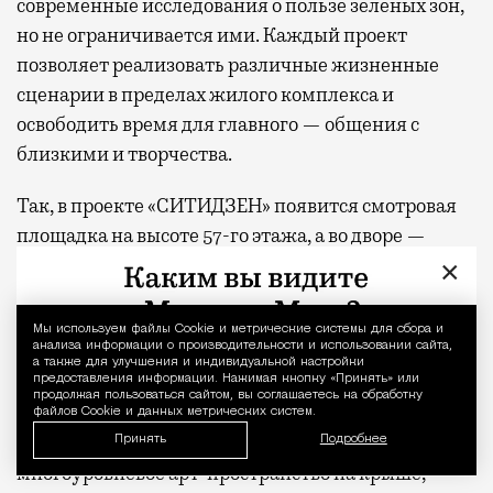
современные исследования о пользе зеленых зон,
но не ограничивается ими. Каждый проект
позволяет реализовать различные жизненные
сценарии в пределах жилого комплекса и
освободить время для главного — общения с
близкими и творчества.
Так, в проекте «СИТИДЗЕН» появится смотровая
площадка на высоте 57-го этажа, а во дворе —
крытые и открытые пространства для общения и
×
игровой партер с амфитеатром, где можно
отдыхать на ступеньках многочисленных
Мы используем файлы Сookie и метрические системы для сбора и
Уведомление 
анализа информации о производительности и использовании сайта,
лестниц, на пуфах и в сетчатых гамаках. В жилом
а также для улучшения и индивидуальной настройки
комплексе «МИРА» — двухуровневое лобби с
предоставления информации. Нажимая кнопку «Принять» или
продолжая пользоваться сайтом, вы соглашаетесь на обработку
выходом в парк, фитнес-студией и всесезонной
файлов Cookie и данных метрических систем.
чайной верандой во дворе. В «С5» —
Принять
Подробнее
многоуровневое арт-пространство на крыше,