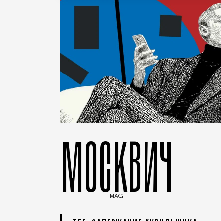
МОСКВИЧ
MAG