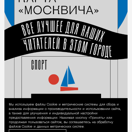
Мы используем файлы Сookie и метрические системы для сбора и
Уведомление 
анализа информации о производительности и использовании сайта,
а также для улучшения и индивидуальной настройки
предоставления информации. Нажимая кнопку «Принять» или
продолжая пользоваться сайтом, вы соглашаетесь на обработку
файлов Cookie и данных метрических систем.