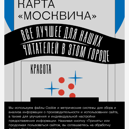
Мы используем файлы Сookie и метрические системы для сбора и
Уведомление 
анализа информации о производительности и использовании сайта,
а также для улучшения и индивидуальной настройки
предоставления информации. Нажимая кнопку «Принять» или
продолжая пользоваться сайтом, вы соглашаетесь на обработку