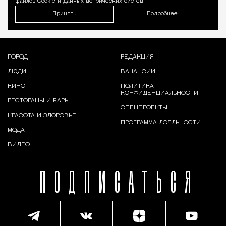
файлов Cookie и данных метрических систем.
Принять
Подробнее
ГОРОД
РЕДАКЦИЯ
ЛЮДИ
ВАКАНСИИ
КИНО
ПОЛИТИКА
КОНФИДЕНЦИАЛЬНОСТИ
РЕСТОРАНЫ И БАРЫ
СПЕЦПРОЕКТЫ
КРАСОТА И ЗДОРОВЬЕ
ПРОГРАММА ЛОЯЛЬНОСТИ
МОДА
ВИДЕО
ПОДПИСАТЬСЯ