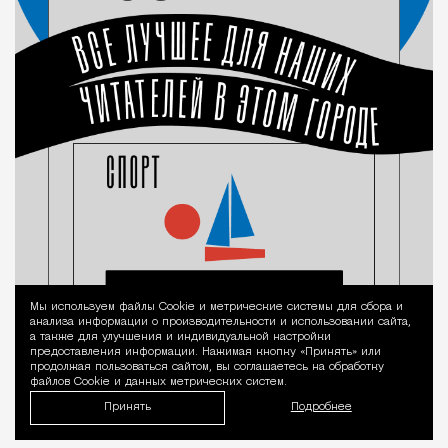
Мы используем файлы Сookie и метрические системы для сбора и
Уведомление 
анализа информации о производительности и использовании сайта,
а также для улучшения и индивидуальной настройки
предоставления информации. Нажимая кнопку «Принять» или
продолжая пользоваться сайтом, вы соглашаетесь на обработку
файлов Cookie и данных метрических систем.
Принять
Подробнее