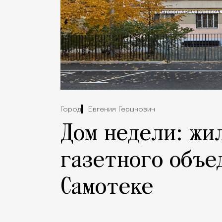
Город
Евгения Гершкович
Дом недели: жи
газетного объе
Самотеке