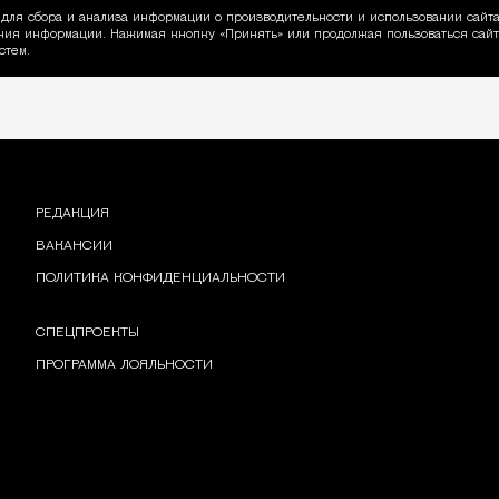
для сбора и анализа информации о производительности и использовании сайта
ия информации. Нажимая кнопку «Принять» или продолжая пользоваться сайто
пользовании Cookie
стем.
РЕДАКЦИЯ
ВАКАНСИИ
ПОЛИТИКА КОНФИДЕНЦИАЛЬНОСТИ
СПЕЦПРОЕКТЫ
ПРОГРАММА ЛОЯЛЬНОСТИ