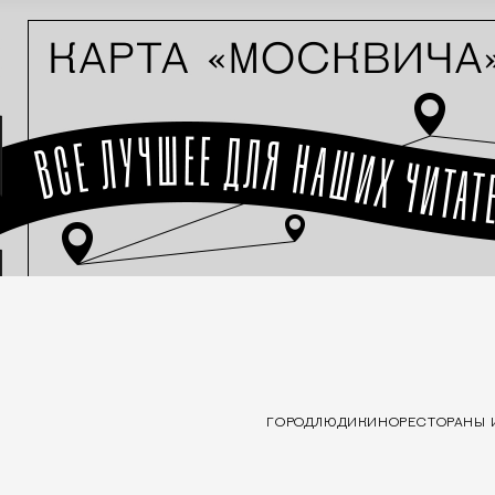
ГОРОД
ЛЮДИ
КИНО
РЕСТОРАНЫ 