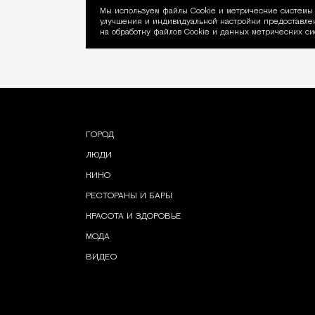
Мы используем файлы Сookie и метрические системы 
улучшения и индивидуальной настройки предоставлен
Уведомление об ис
на обработку файлов Cookie и данных метрических си
ГОРОД
ЛЮДИ
КИНО
РЕСТОРАНЫ И БАРЫ
КРАСОТА И ЗДОРОВЬЕ
МОДА
ВИДЕО