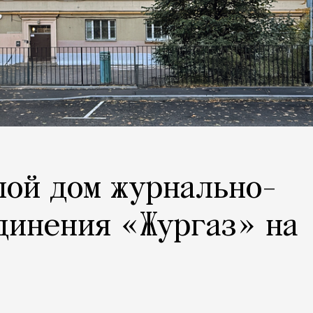
лой дом журнально-
динения «Жургаз» на