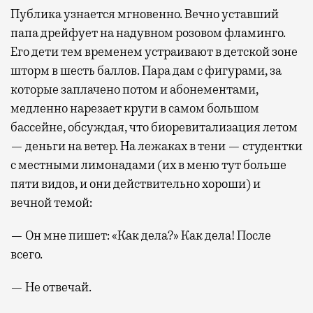
Публика узнается мгновенно. Вечно уставший
папа дрейфует на надувном розовом фламинго.
Его дети тем временем устраивают в детской зоне
шторм в шесть баллов. Пара дам с фигурами, за
которые заплачено потом и абонементами,
медленно нарезает круги в самом большом
бассейне, обсуждая, что биоревитализация летом
— деньги на ветер. На лежаках в тени — студентки
с местными лимонадами (их в меню тут больше
пяти видов, и они действительно хороши) и
вечной темой:
— Он мне пишет: «Как дела?» Как дела! После
всего.
— Не отвечай.