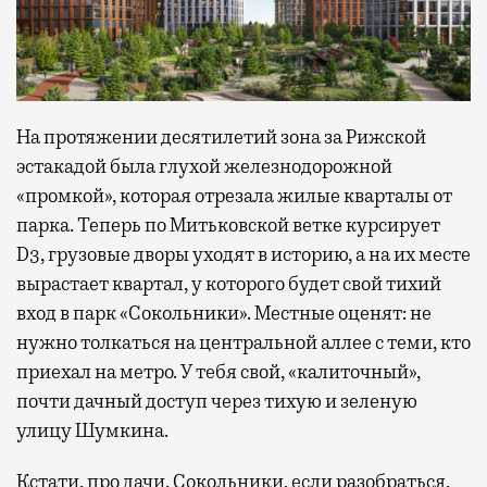
На протяжении десятилетий зона за Рижской
эстакадой была глухой железнодорожной
«промкой», которая отрезала жилые кварталы от
парка. Теперь по Митьковской ветке курсирует
D3, грузовые дворы уходят в историю, а на их месте
вырастает квартал, у которого будет свой тихий
вход в парк «Сокольники». Местные оценят: не
нужно толкаться на центральной аллее с теми, кто
приехал на метро. У тебя свой, «калиточный»,
почти дачный доступ через тихую и зеленую
улицу Шумкина.
Кстати, про дачи. Сокольники, если разобраться,