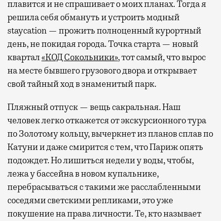
плавится и не спрашивает о моих планах. Тогда я
решила себя обмануть и устроить модный
staycation — прожить полноценный курортный
день, не покидая города. Точка старта — новый
квартал
«КОД Сокольники»
, тот самый, что вырос
на месте бывшего грузового двора и открывает
свой тайный ход в знаменитый парк.
Пляжный отпуск — вещь сакральная. Наш
человек легко откажется от экскурсионного тура
по Золотому кольцу, вычеркнет из планов сплав по
Катуни и даже смирится с тем, что Париж опять
подождет. Но лишиться недели у воды, чтобы,
лежа у бассейна в новом купальнике,
перебрасываться с такими же расслабленными
соседями светскими репликами, это уже
покушение на права личности. Те, кто называет