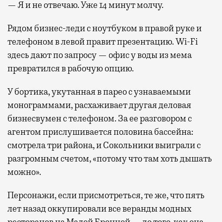
— Я и не отвечаю. Уже 14 минут молчу.
Рядом бизнес-леди с ноутбуком в правой руке и
телефоном в левой правит презентацию. Wi-Fi
здесь дают по запросу — офис у воды из мема
превратился в рабочую опцию.
У бортика, укутанная в парео с узнаваемыми
монограммами, расхаживает другая деловая
бизнесвумен с телефоном. За ее разговором с
агентом прислушивается половина бассейна:
смотрела три района, и Сокольники выиграли с
разгромным счетом, «потому что там хоть дышать
можно».
Персонажи, если присмотреться, те же, что пять
лет назад оккупировали все веранды модных
ресторанов на Малой Бронной — до того, как она