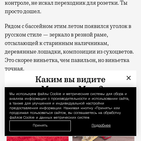
контроле, не искал переходник для розетки. Ты
просто дошел.
Рядом с бассейном этим летом появился уголок в
русском стиле — зеркало в резной раме,
отсылающей к старинным наличникам,
деревянные лошадки, композиции из сухоцветов.
Это скорее виньетка, чем павильон, но виньетка
точная.
×
Мы используем файлы Сookie и метрические системы для сбора и
Уведомление 
анализа информации о производительности и использовании сайта,
а также для улучшения и индивидуальной настройки
предоставления информации. Нажимая кнопку «Принять» или
продолжая пользоваться сайтом, вы соглашаетесь на обработку
файлов Cookie и данных метрических систем.
Принять
Подробнее