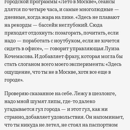
городской программы «Лето в Москве», сеансы
длятся по четыре часа, и самые многолюдные —
дневные, когда жара на пике. «Здесь не плавают
на рекорды — бассейн неглубокий. Сюда
приходят отдохнуть: позагорать, почитать, если
надо — поработать с ноутбуком, если не хочется
сидеть в офисе», — говорит управляющая Луиза
Кочемасова. И добавляет фразу, которая могла бы
стать слоганом всего моего эксперимента: «Здесь
ощущение, что ты не в Москве, хотя все еще в
городе».
Проверяю сказанное на себе. Лежу в шезлонге,
надо мной шумят липы, где-то далеко
угадывается гул города — и этот гул, как ни
странно, добавляет удовольствия. Он напоминает,
что ты никуда не летел, не стоял на паспортном