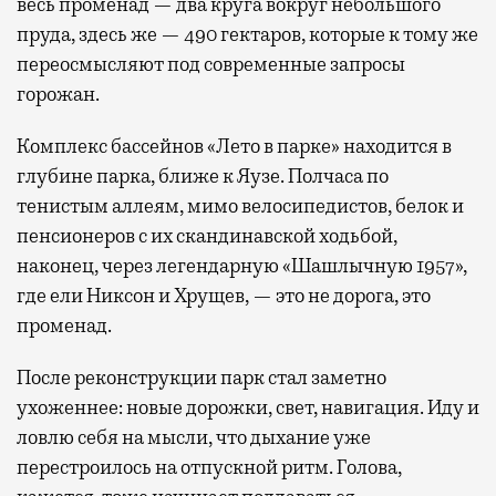
весь променад — два круга вокруг небольшого
пруда, здесь же — 490 гектаров, которые к тому же
переосмысляют под современные запросы
горожан.
Комплекс бассейнов «Лето в парке» находится в
глубине парка, ближе к Яузе. Полчаса по
тенистым аллеям, мимо велосипедистов, белок и
пенсионеров с их скандинавской ходьбой,
наконец, через легендарную «Шашлычную 1957»,
где ели Никсон и Хрущев, — это не дорога, это
променад.
После реконструкции парк стал заметно
ухоженнее: новые дорожки, свет, навигация. Иду и
ловлю себя на мысли, что дыхание уже
перестроилось на отпускной ритм. Голова,