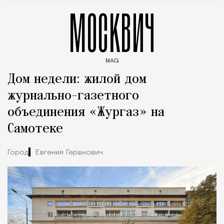
МОСКВИЧ
MAG
Введите ключевые слова для поиска статей
Дом недели: жилой дом
журнально-газетного
объединения «Жургаз» на
Самотеке
Город
Евгения Гершкович