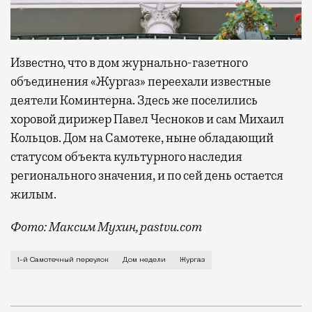
Известно, что в дом журнально-газетного
объединения «Жургаз» переехали известные
деятели Коминтерна. Здесь же поселились
хоровой дирижер Павел Чесноков и сам Михаил
Кольцов. Дом на Самотеке, ныне обладающий
статусом объекта культурного наследия
регионального значения, и по сей день остается
жилым.
Фото: Максим Мухин, pastvu.com
Михаилу Кольцову (он же Моисей Фридлянд), «совет
1-й Самотечный переулок
Дом недели
Жургаз