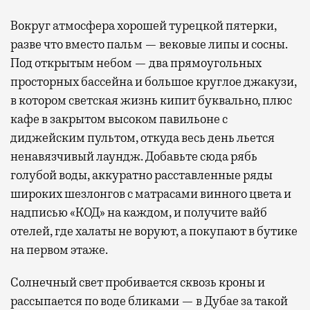
Вокруг атмосфера хорошей турецкой пятерки,
разве что вместо пальм — вековые липы и сосны.
Под открытым небом — два прямоугольных
просторных бассейна и большое круглое джакузи,
в котором светская жизнь кипит буквально, плюс
кафе в закрытом высоком павильоне с
диджейским пультом, откуда весь день льется
ненавязчивый лаундж. Добавьте сюда рябь
голубой воды, аккуратно расставленные ряды
широких шезлонгов с матрасами винного цвета и
надписью «КОД» на каждом, и получите вайб
отелей, где халаты не воруют, а покупают в бутике
на первом этаже.
Солнечный свет пробивается сквозь кроны и
рассыпается по воде бликами — в Дубае за такой