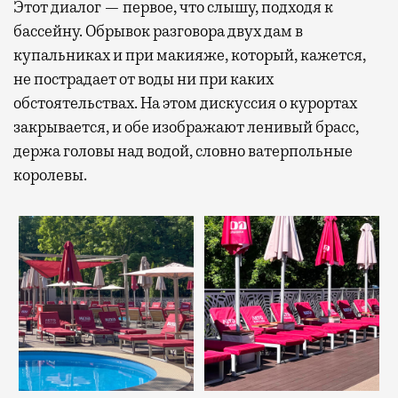
Этот диалог — первое, что слышу, подходя к
бассейну. Обрывок разговора двух дам в
купальниках и при макияже, который, кажется,
не пострадает от воды ни при каких
обстоятельствах. На этом дискуссия о курортах
закрывается, и обе изображают ленивый брасс,
держа головы над водой, словно ватерпольные
королевы.