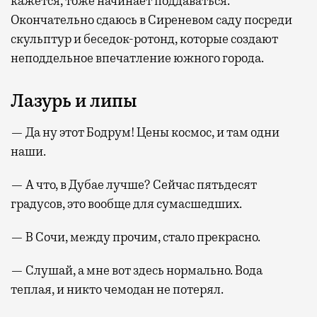
кажется, тоже начинает поддаваться.
Окончательно сдаюсь в Сиреневом саду посреди
скульптур и беседок-ротонд, которые создают
неподдельное впечатление южного города.
Лазурь и липы
— Да ну этот Бодрум! Цены космос, и там одни
наши.
— А что, в Дубае лучше? Сейчас пятьдесят
градусов, это вообще для сумасшедших.
— В Сочи, между прочим, стало прекрасно.
— Слушай, а мне вот здесь нормально. Вода
теплая, и никто чемодан не потерял.