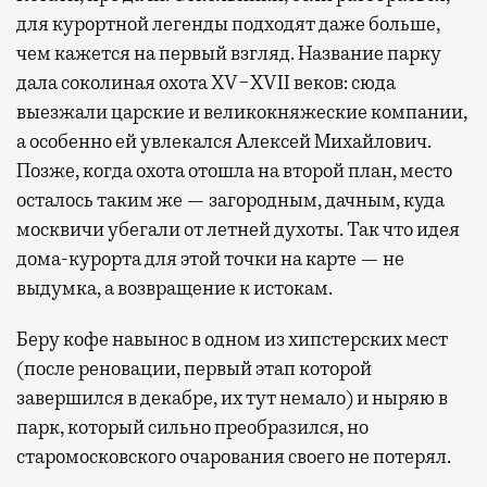
для курортной легенды подходят даже больше,
чем кажется на первый взгляд. Название парку
дала соколиная охота XV−XVII веков: сюда
выезжали царские и великокняжеские компании,
а особенно ей увлекался Алексей Михайлович.
Позже, когда охота отошла на второй план, место
осталось таким же — загородным, дачным, куда
москвичи убегали от летней духоты. Так что идея
дома-курорта для этой точки на карте — не
выдумка, а возвращение к истокам.
Беру кофе навынос в одном из хипстерских мест
(после реновации, первый этап которой
завершился в декабре, их тут немало) и ныряю в
парк, который сильно преобразился, но
старомосковского очарования своего не потерял.