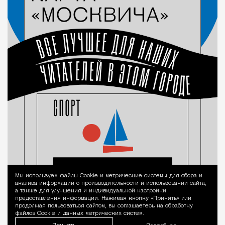
Мы используем файлы Сookie и метрические системы для сбора и
Уведомление 
анализа информации о производительности и использовании сайта,
а также для улучшения и индивидуальной настройки
предоставления информации. Нажимая кнопку «Принять» или
продолжая пользоваться сайтом, вы соглашаетесь на обработку
файлов Cookie и данных метрических систем.