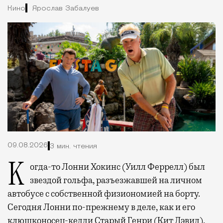
Кино
Ярослав Забалуев
09.08.2026
3 мин. чтения
Когда-то Лонни Хокинс (Уилл Феррелл) был
звездой гольфа, разъезжавшей на личном
автобусе с собственной физиономией на борту.
Сегодня Лонни по-прежнему в деле, как и его
клюшконосец-кедди Старый Генри (Кит Дэвид),