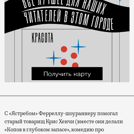
С «Ястребом» Ферреллу-шоураннеру помогал
старый товарищ Крис Хенчи (вместе они делали
«Копов в глубоком запасе», комедию про