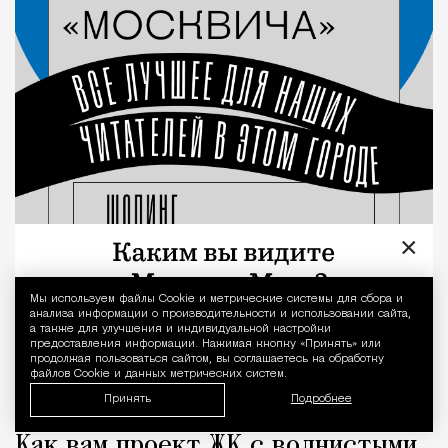
×
Мы используем файлы Сookie и метрические системы для сбора и
Уведомление 
анализа информации о производительности и использовании сайта,
а также для улучшения и индивидуальной настройки
предоставления информации. Нажимая кнопку «Принять» или
продолжая пользоваться сайтом, вы соглашаетесь на обработку
файлов Cookie и данных метрических систем.
Принять
Подробнее
Как вам проект ЖК с волнистыми