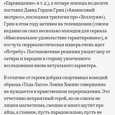
«Евровидение» и т. д.), а четыре эпизода из десяти
поставил Дэвид Гордон Грин («Ананасовый
экспресс», последняя трилогия про «Хеллоуин»).
Грин в этом году активен на телевидении (совсем
недавно он снял несколько эпизодов для сериала
«Максимальное удовольствие гарантировано»), и
его чуть сюрреалистическая манера очень идет
«Ястребу». Постановочные решения уводят шоу от
сатиры и пародии в сторону увлеченного
исследования вновь актуального характера.
В отличие от героев добрых спортивных комедий
образца «Теда Лассо» Лонни Хокинс совершенно
не нуждается в нравственном перерождении. Это
отчетливо неприятный герой, но он совсем не
лишен магнетизма, смешно и много шутит про
яйца, а главное, пусть парадоксально, пусть не