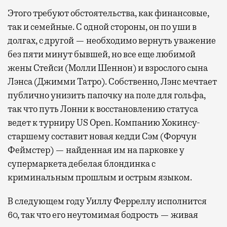
Этого требуют обстоятельства, как финансовые,
так и семейные. С одной стороны, он по уши в
долгах, с другой — необходимо вернуть уважение
без пяти минут бывшей, но все еще любимой
жены Стейси (Молли Шеннон) и взрослого сына
Лэнса (Джимми Татро). Собственно, Лэнс мечтает
публично унизить папочку на поле для гольфа,
так что путь Лонни к восстановлению статуса
ведет к турниру US Open. Компанию Хокинсу-
старшему составит новая кедди Сэм (Форчун
Феймстер) — найденная им на парковке у
супермаркета дебелая блондинка с
криминальным прошлым и острым языком.
В следующем году Уиллу Ферреллу исполнится
60, так что его неутомимая бодрость — живая