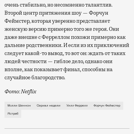
очень стабильно, но несомненно талантлив.
Второй центр притяжения шоу — Форчун
Феймстер, которая уверенно представляет
женскую версию примерно того же героя. Они
даже внешне с Ферреллом похожи примерно как
дальние родственники. И если из их приключений
следует какой-то вывод, то вот он: ждать от таких
людей честности — гиблое дело, однако они
вполне, как показывает финал, способны на
случайное благородство.
Фото: Netflix
Когда-то Лонни Хокинс (Уилл Феррелл) был звездой 
Молли Шеннон
Сериал недели
Уилл Феррелл
Форчун Феймстер
Ястреб