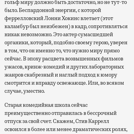
гольф миру должно быть достаточно, но не тут-то
было. Беспардонной энергии, с которой
феррелловский Лонни Хокинс влетает (этот
каламбур был неизбежен) в кадр, сопротивляться
никак невозможно. Это актер сумасшедшей
органики, который, подобно своему герою, уверен
в том, что он именно то, что нужно миру прямо
сейчас. В эпоху расцвета возвышенных фильмов
ужасов, кринж-комедий и других лабораторных
жанров скабрезный и наглый подход к юмору
смотрится и вправду освежающе. Или, во всяком
случае, уместно.
Старая комедийная школа сейчас
преимущественно отправилась в бессрочный
отпуск за свой счет. Скажем, Стив Каррелл
освоился в более или менее драматических ролях,