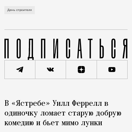
В этом году профессиональный праздник День строи
День строителя
Реклама
Редакция Москвич Mag
В «Ястребе» Уилл Феррелл в
Город
одиночку ломает старую добрую
комедию и бьет мимо лунки